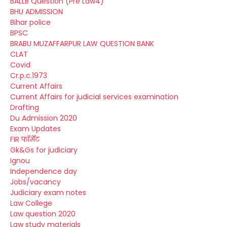
BALLB Question (Pre Law4)
BHU ADMISSION
Bihar police
BPSC
BRABU MUZAFFARPUR LAW QUESTION BANK
CLAT
Covid
Cr.p.c.1973
Current Affairs
Current Affairs for judicial services examination
Drafting
Du Admission 2020
Exam Updates
FIR फॉर्मेट
Gk&Gs for judiciary
Ignou
Independence day
Jobs/vacancy
Judiciary exam notes
Law College
Law question 2020
Law study materials