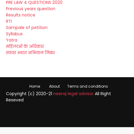
PRE LAW 4 QUESTIONS 2020
Previous years question
Results notice
RTI
Sampale of petition
Syllabus
Yatra
महिलाओं के अधिकार
स्वच्छ भारत अभियान निबंध
Home
About
Terms and conditions
Copyright (c) 2020-21
neeraj legal advisor
All Right
Reseved